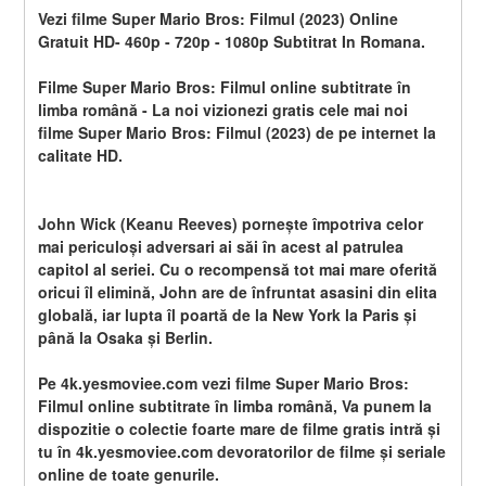
Vezi filme Super Mario Bros: Filmul (2023) Online 
Gratuit HD- 460p - 720p - 1080p Subtitrat In Romana.
Filme Super Mario Bros: Filmul online subtitrate în 
limba română - La noi vizionezi gratis cele mai noi 
filme Super Mario Bros: Filmul (2023) de pe internet la 
calitate HD.
John Wick (Keanu Reeves) pornește împotriva celor 
mai periculoși adversari ai săi în acest al patrulea 
capitol al seriei. Cu o recompensă tot mai mare oferită 
oricui îl elimină, John are de înfruntat asasini din elita 
globală, iar lupta îl poartă de la New York la Paris și 
până la Osaka și Berlin.
Pe 4k.yesmoviee.com vezi filme Super Mario Bros: 
Filmul online subtitrate în limba română, Va punem la 
dispozitie o colectie foarte mare de filme gratis intră și 
tu în 4k.yesmoviee.com devoratorilor de filme și seriale 
online de toate genurile.