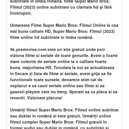
subtitrate în limba română, filme Super Mario Bros: 
Filmul (2023) online subtitrate cu claritate hd și fără 
întreruperi.
Urmareste Filme Super Mario Bros: Filmul Online la cea 
mai buna calitate HD, Super Mario Bros: Filmul (2023) 
filme online hd subtitrate in limba română.
4k.yesmoviee.com este un site gratuit unde poti 
viziona filme si seriale de toate genurile. Avem o foarte 
mare colectie de seriale online la o calitate foarte 
buna, majoritatea HD. Totodata la noi se actualizeaza 
in fiecare zi lista de filme si seriale, avem grija sa fie 
functionale toate sursele, deoarece stim cat de 
neplacut e sa cauti seriale online sau filme si sa 
gasesti playere care nu merg. Speram sa va placa si sa 
reveniti. Vizionare placuta!
Urmăriți filmul Super Mario Bros: Filmul online subtitrat 
sau dublat in română si este gratuit. Urmăriți online 
filmul complet Super Mario Bros: Filmul gratuit în 
format audio sau dublat in română, cu subtitrări și 